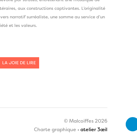
dévoile par strates, entretenant une mosaïque de
ttéraires, aux constructions captivantes. L’originalité
vers narratif surréaliste, une somme au service d’un
été et les valeurs.
LA JOIE DE LIRE
© Malcoiffes 2026
Charte graphique •
atelier 3œil