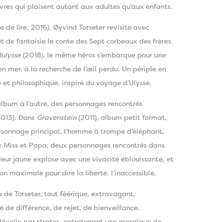
ivres qui plaisent autant aux adultes qu’aux enfants.
e de lire, 2016), Øyvind Torseter revisite avec
 de fantaisie le conte des Sept corbeaux des frères
ulysse
(2018), le même héros s’embarque pour une
 mer, à la recherche de l’œil perdu. Un périple en
 et philosophique, inspiré du voyage d’Ulysse.
lbum à l’autre, des personnages rencontrés
013). Dans
Gravenstein
(2011), album petit format,
personnage principal, l’homme à trompe d’éléphant,
ar Miss et Papa, deux personnages rencontrés dans
uleur jaune explose avec une vivacité éblouissante, et
on maximale pour dire la liberté, l’inaccessible.
rs de Torseter, tout féérique, extravagant,
le de différence, de rejet, de bienveillance.