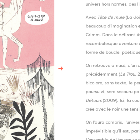
univers hors normes, des l
Avec
Tête de mule
(La Joi
beaucoup d’imagination et
Grimm. Dans le délirant
M
rocambolesque aventure en
forme de boucle, poétique
On retrouve amusé, d’un a
→
précédemment (
Le Trou,
2
bicolore, sans texte, le 
poursuivi, sera secouru p
Détours
(2009). Ici, la co
crée avec le noir une tensi
On l’aura compris, l’unive
imprévisible qu’il est, par