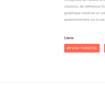
L’ensemble de l’œuvre se 
citations, de références li
graphique construit un uni
questionnement sur la soci
Liens
ØYVIND TORSETER