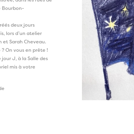
strée, dans les rues de
e Bourbon-
réés deux jours
 lors d’un atelier
zin et Sarah Cheveau.
 ? On vous en prête !
 jour J, à la Salle des
riel mis à votre
 de