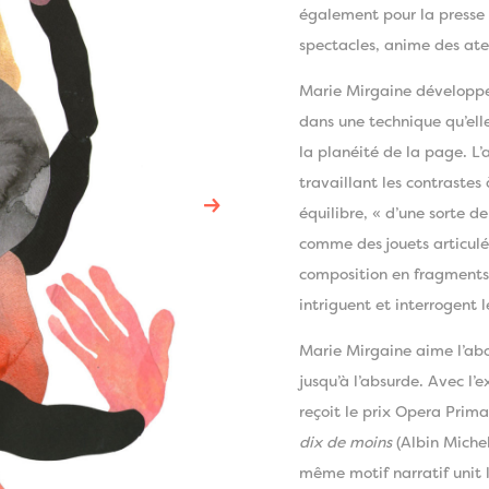
également pour la presse 
spectacles, anime des atel
Marie Mirgaine développe 
dans une technique qu’ell
la planéité de la page. L’a
travaillant les contraste
→
équilibre, « d’une sorte d
comme des jouets articulé
composition en fragments,
intriguent et interrogent l
Marie Mirgaine aime l’abo
jusqu’à l’absurde. Avec l
reçoit le prix Opera Prim
dix de moins
(Albin Miche
même motif narratif unit l