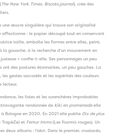
(
The New York Times
,
Biscoto journal
), crée des
iers.
une œuvre singulière qui trouve son originalité
e affectionne : le papier découpé tout en conservant
utrice taille, emboîte les formes entre elles, peint,
s à la gouache, à la recherche d’un mouvement en
e justesse » confie-t-elle. Ses personnages un peu
s ont des postures étonnantes, un peu gauches. La
 les gestes saccadés et les aspérités des couleurs
e lecteur.
ndance, les listes et les surenchères improbables
’extravagante randonnée de
Kiki en promenade
elle
a à Bologne en 2020. En 2021 elle publie
Dix de plus
l TrapèZe) et
Femur Immo
(Les fourmis rouges). Un
es deux albums : l’abri. Dans le premier, crustacés,