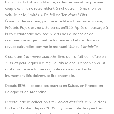
blanc. Sur la table du libraire, on les reconnaît au premier
coup d’œil. Ils ne ressemblent à nul autre, même si on les
voit, ici et là, imités. » Delfeil de Ton
dans L’Obs
Écrivain, dessinateur, peintre et éditeur français et suisse,
Frédéric Pajak est né à Suresnes en1955. Après un passage à
l’École cantonale des Beaux-arts de Lausanne et de
nombreux voyages, il est rédacteur en chef de plusieurs
revues culturelles comme le mensuel
Voir
ou
L’Imbécile
.
C’est dans
L’Immense solitude
, livre qui l’a fait connaître en
1999 et pour lequel il a reçu le Prix Michel-Dentan en 2000,
qu’il invente une forme originale où dessin et texte,
intimement liés doivent se lire ensemble.
Depuis 1976, il expose ses œuvres en Suisse, en France, en
Pologne et en Argentine.
Directeur de la collection
Les Cahiers dessinés
, aux Éditions
Buchet-Chastel, depuis 2002, il y rassemble des peintres,